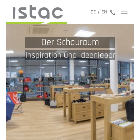
jetzt anru
DE
EN
Mehr als ein Logistikzentrum
moderne IT, automatisierte
Abläufe