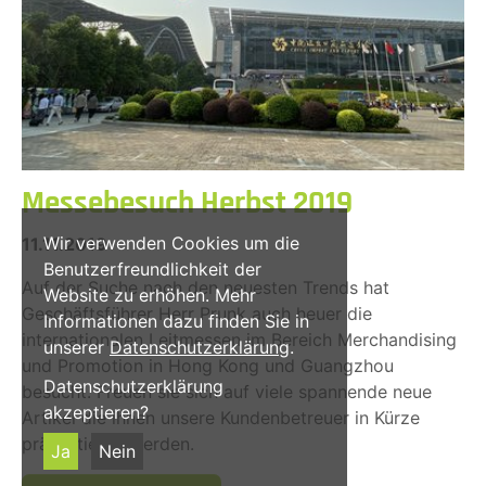
Messebesuch Herbst 2019
Wir verwenden Cookies um die
11.11.2019
Benutzerfreundlichkeit der
Auf der Suche nach den neuesten Trends hat
Website zu erhöhen. Mehr
Geschäftsführer Herr Prunk auch heuer die
Informationen dazu finden Sie in
internationalen Leitmessen im Bereich Merchandising
unserer
Datenschutzerklärung
.
und Promotion in Hong Kong und Guangzhou
Datenschutzerklärung
besucht. Freuen sie sich auf viele spannende neue
akzeptieren?
Artikel die ihnen unsere Kundenbetreuer in Kürze
präsentieren werden.
Ja
Nein