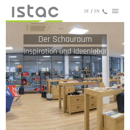
jetzt anru
DE
EN
Der Schauraum
Inspiration und Ideenlabor