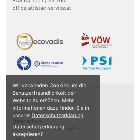
+43 (0) 7221 / 63 760
office[at]istac-service.at
Wir verwenden Cookies um die
Kontakt
Benutzerfreundlichkeit der
Sitemap
Website zu erhöhen. Mehr
AGB
Informationen dazu finden Sie in
Impressum
unserer
Datenschutzerklärung
.
Datenschutz
Datenschutzerklärung
Lieferanten Verhaltenskodex
akzeptieren?