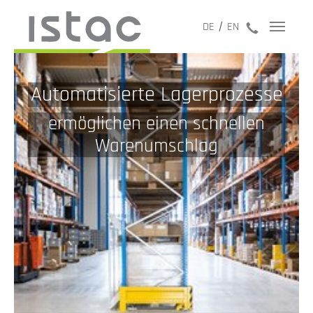
jetzt anru
DE
EN
Automatisierte Lagerprozesse
ermöglichen einen schnellen
Warenumschlag