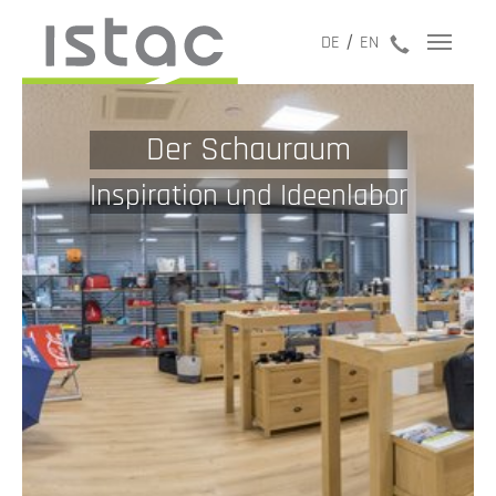
jetzt anru
DE
EN
Der Schauraum
Inspiration und Ideenlabor