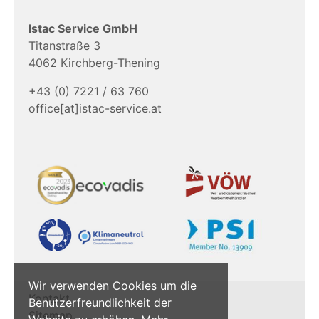
Istac Service GmbH
Titanstraße 3
4062 Kirchberg-Thening
+43 (0) 7221 / 63 760
office[at]istac-service.at
Wir verwenden Cookies um die
Kontakt
Benutzerfreundlichkeit der
Sitemap