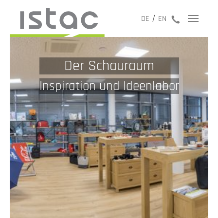
jetzt anru
DE
EN
Der Schauraum
Inspiration und Ideenlabor