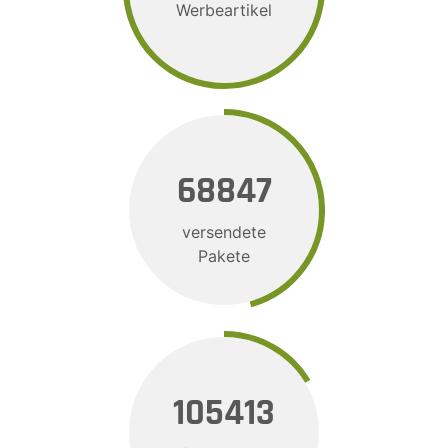
Werbeartikel
80516
versendete
Pakete
123339