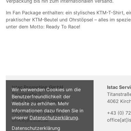
Verpackung bis hin zum internationalen Versand.
Im Fan Package enthalten: ein stylisches KTM-T-Shirt, e
praktischer KTM-Beutel und Ohrstöpsel – alles im spezi
unter dem Motto: Ready To Race!
Istac Promotion GmbH
Istac Ser
Wir verwenden Cookies um die
Titanstraße 3
Titanstraß
Benutzerfreundlichkeit der
4062 Kirchberg-Thening
4062 Kirc
Website zu erhöhen. Mehr
Informationen dazu finden Sie in
+43 (0) 7221 / 64 600
+43 (0) 72
unserer
Datenschutzerklärung
.
office[at]istac.at
office[at]i
Datenschutzerklärung