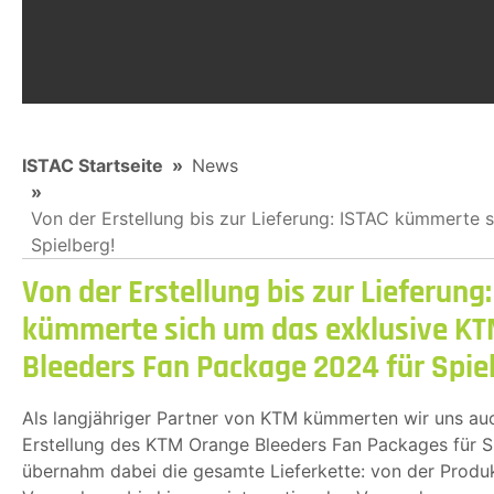
You are here:
ISTAC Startseite
News
Von der Erstellung bis zur Lieferung: ISTAC kümmerte
Spielberg!
Von der Erstellung bis zur Lieferung
kümmerte sich um das exklusive K
Bleeders Fan Package 2024 für Spie
Als langjähriger Partner von KTM kümmerten wir uns au
Erstellung des KTM Orange Bleeders Fan Packages für S
übernahm dabei die gesamte Lieferkette: von der Produk