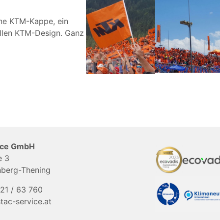
ine KTM-Kappe, ein
ellen KTM-Design. Ganz
vice GmbH
e 3
hberg-Thening
21 / 63 760
stac-service.at