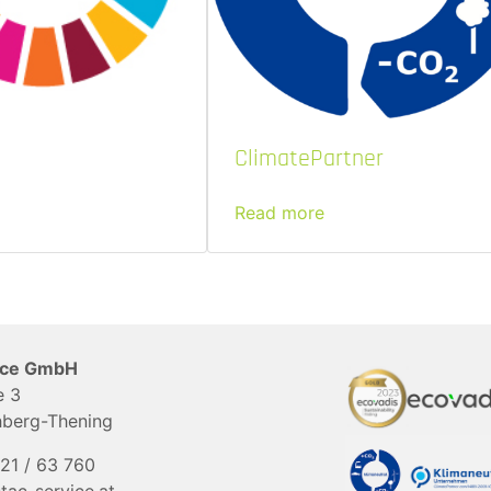
ClimatePartner
Read more
vice GmbH
e 3
hberg-Thening
21 / 63 760
stac-service.at