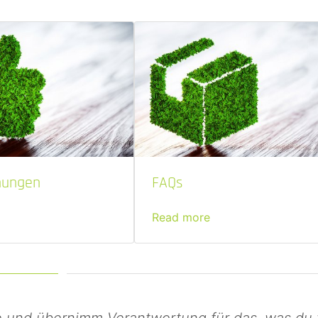
nungen
FAQs
Read more
re und übernimm Verantwortung für das, was du t