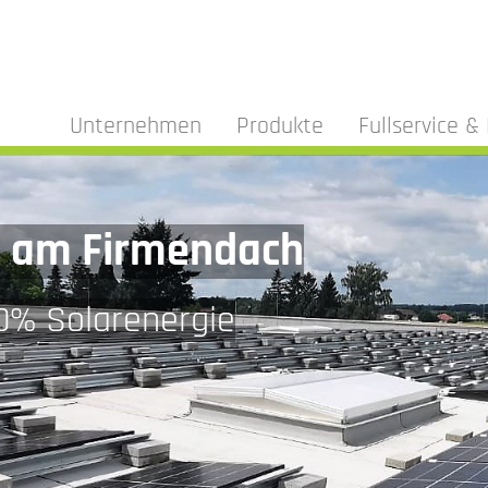
Unternehmen
Produkte
Fullservice & 
e am Firmendach
0% Solarenergie