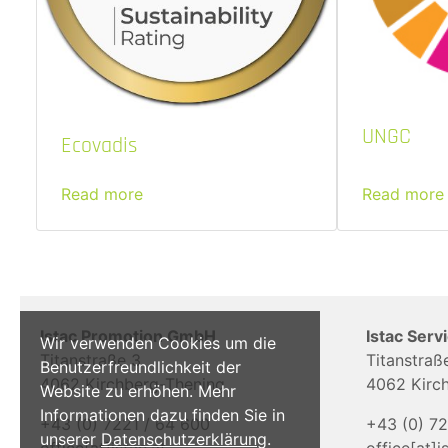
UNGC
Ecovadis
Read more
Read more
Istac Promotion GmbH
Istac Ser
Wir verwenden Cookies um die
Titanstraße 3
Titanstraß
Benutzerfreundlichkeit der
4062 Kirchberg-Thening
4062 Kirc
Website zu erhöhen. Mehr
Informationen dazu finden Sie in
+43 (0) 7221 / 64 600
+43 (0) 72
unserer
Datenschutzerklärung
.
office[at]istac.at
office[at]i